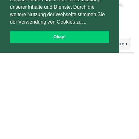
Datenschutz und Cookies: Diese Website verwendet Cookies.
unserer Inhalte und Dienste. Durch die
Und was sagst Du?
Wenn du die Website weiterhin nutzt, stimmst du der
weitere Nutzung der Webseite stimmen Sie
Verwendung von Cookies zu.
der Verwendung von Cookies zu.
Weitere Informationen, beispielsweise zur Kontrolle von
Cookies, findest du hier:
Cookie-Richtlinie
Okay!