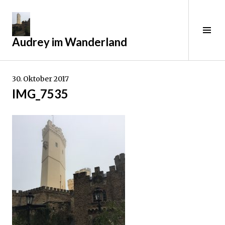
Springe
zum
Inhalt
Sei
Audrey im Wanderland
ums
30. Oktober 2017
IMG_7535