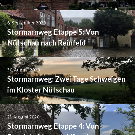
6. September 2020
Stormarnweg Etappe 5: Von
Nütschau nach Reinfeld
30. August 2020
Stormarnweg: Zwei Tage Schweigen
im Kloster Nütschau
23. August 2020
Stormarnweg Etappe 4: Von