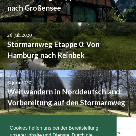
nach Großensee
26. Juli 2020
Stormarnweg Etappe 0: Von
Hamburg nach Reinbek
8. Juni 2020
Weitwandern in Norddeutschland:
Vorbereitung auf den Stormarnweg
Facebook
Twitter
Instagram
Pinterest
Cookies helfen uns bei der Bereitstellung
Datenschutz und Cookies: Diese Website verwendet Cookies.
unserer Inhalte und Dienste. Durch die