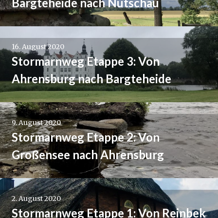
Bargteheide nach Nütschau
16. August 2020
Stormarnweg Etappe 3: Von
Ahrensburg nach Bargteheide
9. August 2020
Stormarnweg Etappe 2: Von
Großensee nach Ahrensburg
2. August 2020
Stormarnweg Etappe 1: Von Reinbek