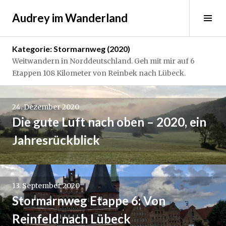
Springe
Audrey im Wanderland
zum
Sei
Inhalt
ums
Kategorie:
Stormarnweg (2020)
Weitwandern in Norddeutschland. Geh mit mir auf 6
Etappen 108 Kilometer von Reinbek nach Lübeck.
24. Dezember 2020
Die gute Luft nach oben – 2020, ein
Jahresrückblick
13. September 2020
Stormarnweg Etappe 6: Von
Reinfeld nach Lübeck