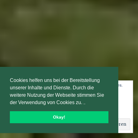
Cookies helfen uns bei der Bereitstellung
Datenschutz und Cookies: Diese Website verwendet Cookies.
unserer Inhalte und Dienste. Durch die
Wenn du die Website weiterhin nutzt, stimmst du der
weitere Nutzung der Webseite stimmen Sie
Verwendung von Cookies zu.
der Verwendung von Cookies zu.
Weitere Informationen, beispielsweise zur Kontrolle von
Cookies, findest du hier:
Cookie-Richtlinie
Okay!