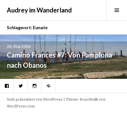
Springe
Audrey im Wanderland
zum
Sei
Inhalt
ums
Schlagwort:
Eunate
20. Mai 2018
Camino Frances #7: Von Pamplona
nach Obanos
Facebook
Twitter
Instagram
Pinterest
Stolz präsentiert von WordPress
|
Theme: Boardwalk von
WordPress.com
.