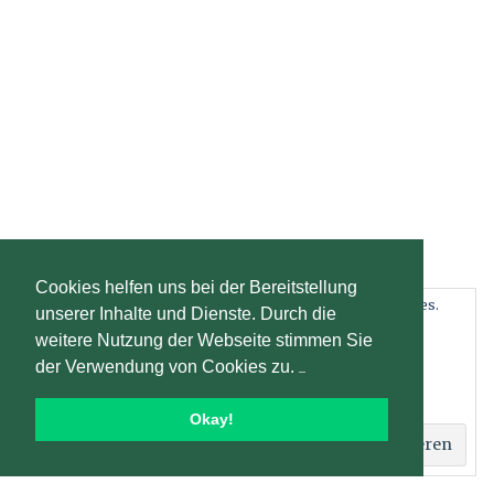
Cookies helfen uns bei der Bereitstellung
Datenschutz und Cookies: Diese Website verwendet Cookies.
unserer Inhalte und Dienste. Durch die
Wenn du die Website weiterhin nutzt, stimmst du der
weitere Nutzung der Webseite stimmen Sie
Verwendung von Cookies zu.
der Verwendung von Cookies zu.
Weitere Informationen, beispielsweise zur Kontrolle von
Cookies, findest du hier:
Cookie-Richtlinie
Okay!