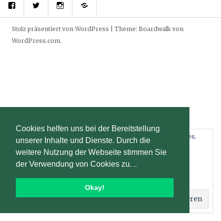
Stolz präsentiert von WordPress
|
Theme: Boardwalk von
WordPress.com
.
Cookies helfen uns bei der Bereitstellung
Datenschutz und Cookies: Diese Website verwendet Cookies.
unserer Inhalte und Dienste. Durch die
Wenn du die Website weiterhin nutzt, stimmst du der
weitere Nutzung der Webseite stimmen Sie
Verwendung von Cookies zu.
der Verwendung von Cookies zu.
Weitere Informationen, beispielsweise zur Kontrolle von
Cookies, findest du hier:
Cookie-Richtlinie
Okay!