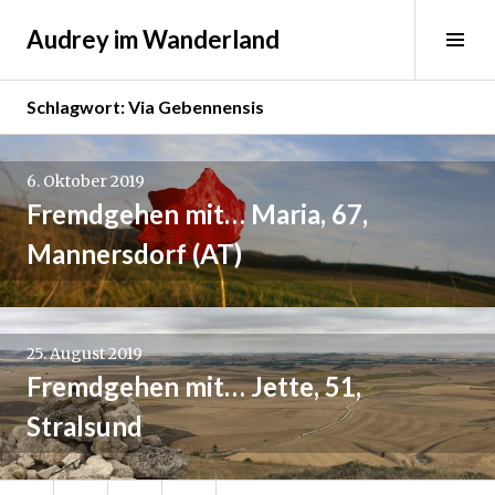
Springe
Audrey im Wanderland
zum
Sei
Inhalt
ums
Schlagwort:
Via Gebennensis
6. Oktober 2019
Fremdgehen mit… Maria, 67,
Mannersdorf (AT)
25. August 2019
Fremdgehen mit… Jette, 51,
Stralsund
Facebook
Twitter
Instagram
Pinterest