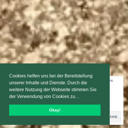
Cookies helfen uns bei der Bereitstellung
Datenschutz und Cookies: Diese Website verwendet Cookies.
unserer Inhalte und Dienste. Durch die
Wenn du die Website weiterhin nutzt, stimmst du der
weitere Nutzung der Webseite stimmen Sie
Verwendung von Cookies zu.
der Verwendung von Cookies zu.
Weitere Informationen, beispielsweise zur Kontrolle von
Cookies, findest du hier:
Cookie-Richtlinie
Okay!