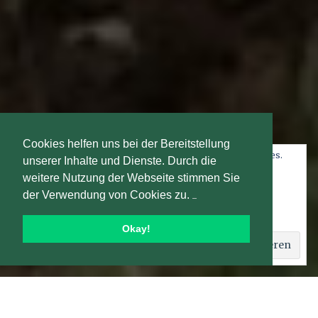
Cookies helfen uns bei der Bereitstellung
Datenschutz und Cookies: Diese Website verwendet Cookies.
unserer Inhalte und Dienste. Durch die
Wenn du die Website weiterhin nutzt, stimmst du der
weitere Nutzung der Webseite stimmen Sie
Verwendung von Cookies zu.
der Verwendung von Cookies zu.
Weitere Informationen, beispielsweise zur Kontrolle von
Cookies, findest du hier:
Cookie-Richtlinie
Okay!
Etappe 28 auf dem Jakobsweg: ich bin nass bis