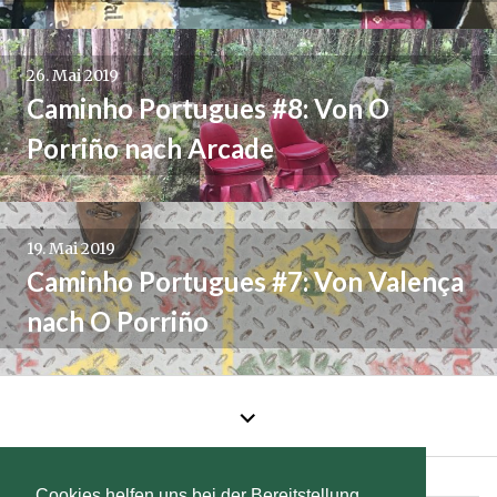
26. Mai 2019
Caminho Portugues #8: Von O
Porriño nach Arcade
19. Mai 2019
Caminho Portugues #7: Von Valença
nach O Porriño
←
Ältere
Beiträge
Facebook
Twitter
Instagram
Pinterest
Cookies helfen uns bei der Bereitstellung