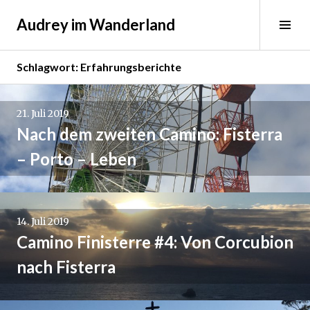
Springe
Audrey im Wanderland
zum
Sei
Inhalt
ums
Schlagwort:
Erfahrungsberichte
Beitrags-
21. Juli 2019
Navigation
Nach dem zweiten Camino: Fisterra
– Porto – Leben
14. Juli 2019
Camino Finisterre #4: Von Corcubion
nach Fisterra