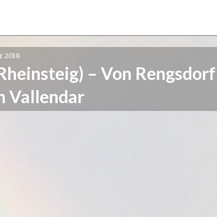
r 2018
(Rheinsteig) – Von Rengsdorf
h Vallendar