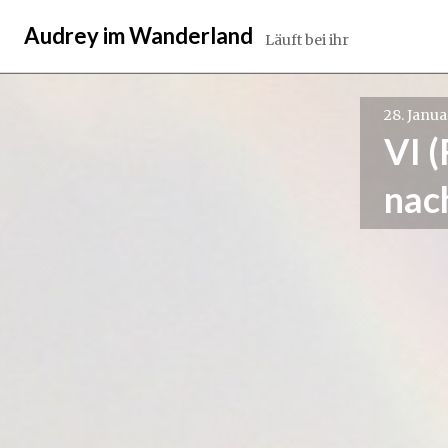
Springe
Audrey im Wanderland
zum
Läuft bei ihr
Inhalt
28. Janua
VI 
nac