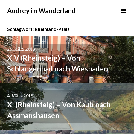
Springe
Audrey im Wanderland
zum
Sei
Inhalt
ums
Schlagwort:
Rheinland-Pfalz
Beitrags-
25. März 2018
Navigation
XIV (Rheinsteig) – Von
Schlangenbad nach Wiesbaden
4. März 2018
XI (Rheinsteig) – Von Kaub nach
Assmanshausen