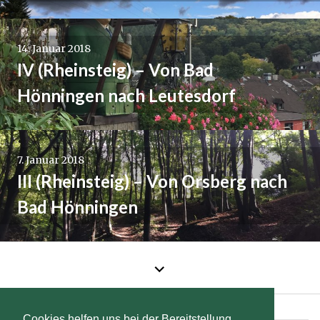
14. Januar 2018
IV (Rheinsteig) – Von Bad
Hönningen nach Leutesdorf
7. Januar 2018
III (Rheinsteig) – Von Orsberg nach
Bad Hönningen
←
Ältere
Beiträge
Facebook
Twitter
Instagram
Pinterest
Cookies helfen uns bei der Bereitstellung